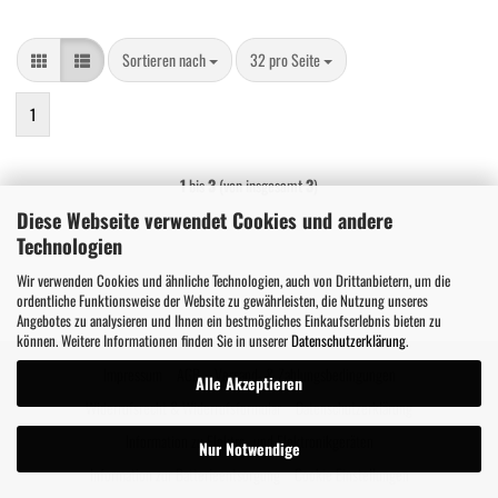
Sortieren nach
pro Seite
Sortieren nach
32 pro Seite
1
1
bis
3
(von insgesamt
3
)
Diese Webseite verwendet Cookies und andere
Technologien
Wir verwenden Cookies und ähnliche Technologien, auch von Drittanbietern, um die
ordentliche Funktionsweise der Website zu gewährleisten, die Nutzung unseres
Angebotes zu analysieren und Ihnen ein bestmögliches Einkaufserlebnis bieten zu
können. Weitere Informationen finden Sie in unserer
Datenschutzerklärung
.
Impressum
AGB
Versand- & Zahlungsbedingungen
Alle Akzeptieren
Widerrufsrecht & Widerrufsformular
Datenschutzerklärung
Information zu Elektro- und Elektronikgeräten
Nur Notwendige
Information zur Batterieentsorgung
Cookie Einstellungen