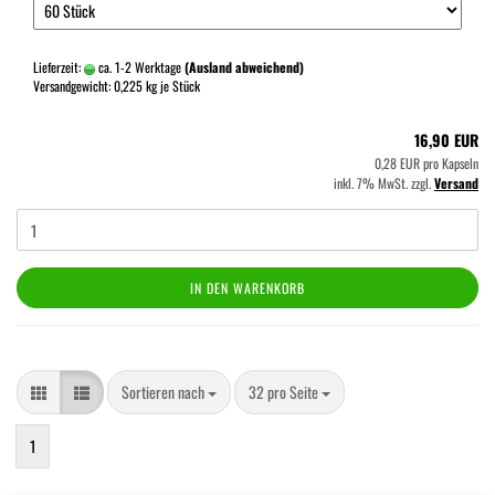
Lieferzeit:
ca. 1-2 Werktage
(Ausland abweichend)
Versandgewicht:
0,225
kg je Stück
16,90 EUR
0,28 EUR pro Kapseln
inkl. 7% MwSt. zzgl.
Versand
IN DEN WARENKORB
Sortieren nach
pro Seite
Sortieren nach
32 pro Seite
1