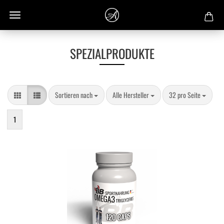
SPEZIALPRODUKTE
Sortieren nach
pro Seite
pro Seite
Sortieren nach
Alle Hersteller
32 pro Seite
1